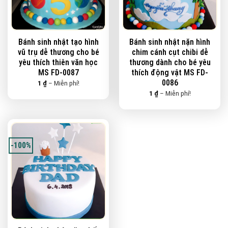
Bánh sinh nhật tạo hình
Bánh sinh nhật nặn hình
vũ trụ dễ thương cho bé
chim cánh cụt chibi dễ
yêu thích thiên văn học
thương dành cho bé yêu
MS FD-0087
thích động vật MS FD-
0086
Khoảng
1
₫
–
Miễn phí!
giá:
Khoảng
1
₫
–
Miễn phí!
từ
giá:
1 ₫
từ
đến
1 ₫
Miễn
đến
phí!
Miễn
phí!
-100%