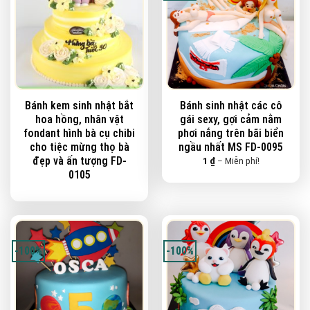
Bánh kem sinh nhật bắt
Bánh sinh nhật các cô
hoa hồng, nhân vật
gái sexy, gợi cảm nằm
fondant hình bà cụ chibi
phơi nắng trên bãi biển
cho tiệc mừng thọ bà
ngầu nhất MS FD-0095
đẹp và ấn tượng FD-
Khoảng
1
₫
–
Miễn phí!
giá:
0105
từ
1 ₫
đến
Miễn
phí!
-100%
-100%