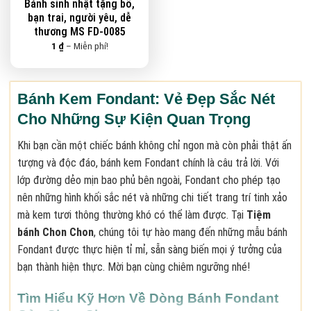
Bánh sinh nhật tặng bố,
bạn trai, người yêu, dễ
thương MS FD-0085
Khoảng
1
₫
–
Miễn phí!
giá:
từ
1 ₫
đến
Miễn
Bánh Kem Fondant: Vẻ Đẹp Sắc Nét
phí!
Cho Những Sự Kiện Quan Trọng
Khi bạn cần một chiếc bánh không chỉ ngon mà còn phải thật ấn
tượng và độc đáo, bánh kem Fondant chính là câu trả lời. Với
lớp đường dẻo mịn bao phủ bên ngoài, Fondant cho phép tạo
nên những hình khối sắc nét và những chi tiết trang trí tinh xảo
mà kem tươi thông thường khó có thể làm được. Tại
Tiệm
bánh Chon Chon
, chúng tôi tự hào mang đến những mẫu bánh
Fondant được thực hiện tỉ mỉ, sẵn sàng biến mọi ý tưởng của
bạn thành hiện thực. Mời bạn cùng chiêm ngưỡng nhé!
Tìm Hiểu Kỹ Hơn Về Dòng Bánh Fondant