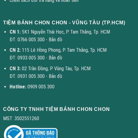
Chính sách đổi trả hàng và hoàn tiền
được. Nó có vị ngọt và hơi dẻo. Tuy nhiên, một số người thích
gạt lớp vỏ này ra để thưởng thức phần bánh kem bên trong hơn.
TIỆM BÁNH CHON CHON - VŨNG TÀU (TP.HCM)
2. Bánh Fondant có ngọt lắm không?
CN 1:
5K1 Nguyễn Thái Học, P. Tam Thắng, Tp. HCM
ĐT: 0766 005 300 -
Bản đồ
Bản thân lớp Fondant khá ngọt. Tuy nhiên, Chon Chon luôn cân
bằng lại bằng cách làm phần kem và cốt bánh bên trong ít ngọt
CN 2:
115 Lê Hồng Phong, P. Tam Thắng, Tp. HCM
hơn, tạo nên một tổng thể hài hòa khi ăn cùng nhau.
ĐT: 0933 005 300 -
Bản đồ
CN 3:
02 Trần Đồng, P. Vũng Tàu, Tp. HCM
3. Bảo quản bánh Fondant như thế nào? Có cần cho vào tủ
ĐT: 0931 005 300 -
Bản đồ
lạnh không?
Hotline:
0909 005 300
KHÔNG NÊN cho bánh Fondant vào tủ lạnh vì hơi ẩm sẽ làm lớp
đường bị “đổ mồ hôi” và nhão. Bạn chỉ cần bảo quản bánh ở nơi
khô ráo, thoáng mát, tránh ánh nắng trực tiếp là được.
CÔNG TY TNHH TIỆM BÁNH CHON CHON
MST: 3502551260
Sẵn Sàng Biến Ý Tưởng Của Bạn Thành
Hiện Thực?