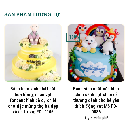
SẢN PHẨM TƯƠNG TỰ
-100%
Bánh kem sinh nhật bắt
Bánh sinh nhật nặn hình
hoa hồng, nhân vật
chim cánh cụt chibi dễ
fondant hình bà cụ chibi
thương dành cho bé yêu
cho tiệc mừng thọ bà đẹp
thích động vật MS FD-
và ấn tượng FD- 0105
0086
Khoảng
1
₫
–
Miễn phí!
giá:
từ
1 ₫