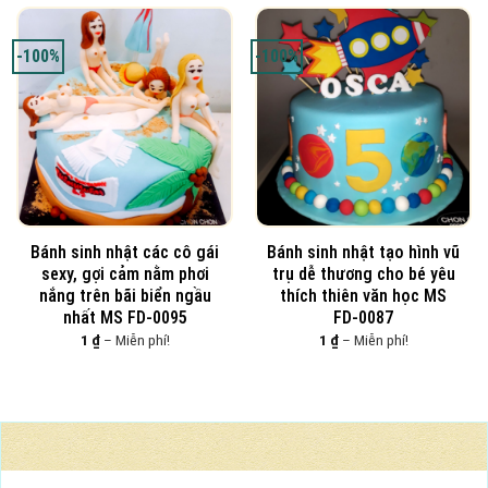
đến
Miễn
phí!
-100%
-100%
Bánh sinh nhật các cô gái
Bánh sinh nhật tạo hình vũ
sexy, gợi cảm nằm phơi
trụ dễ thương cho bé yêu
nắng trên bãi biển ngầu
thích thiên văn học MS
nhất MS FD-0095
FD-0087
Khoảng
Khoảng
1
₫
–
Miễn phí!
1
₫
–
Miễn phí!
giá:
giá:
từ
từ
1 ₫
1 ₫
đến
đến
Miễn
Miễn
phí!
phí!
BÁNH TƯƠI NGON MỖI NGÀY
Nhận đặt làm bánh theo yêu cầu, in hình người mình yêu, logo