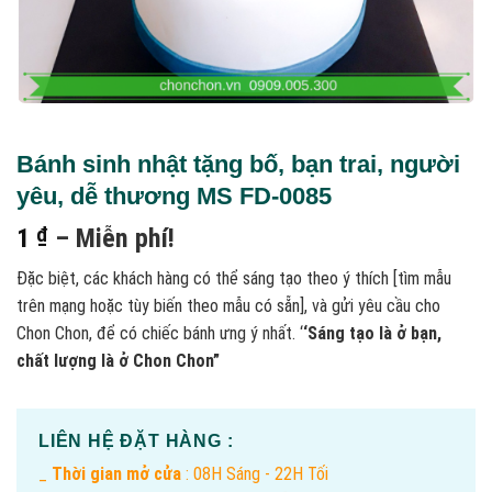
Bánh sinh nhật tặng bố, bạn trai, người
yêu, dễ thương MS FD-0085
Khoảng
1
₫
–
Miễn phí!
giá:
Đặc biệt, các khách hàng có thể sáng tạo theo ý thích [tìm mẫu
từ
trên mạng hoặc tùy biến theo mẫu có sẵn], và gửi yêu cầu cho
1 ₫
Chon Chon, để có chiếc bánh ưng ý nhất. ‘
‘Sáng tạo là ở bạn,
đến
chất lượng là ở Chon Chon”
Miễn
phí!
LIÊN HỆ ĐẶT HÀNG :
_
Thời gian mở cửa
: 08H Sáng - 22H Tối