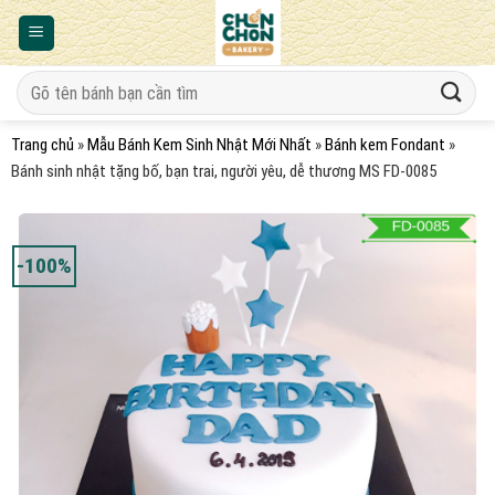
Bỏ
qua
nội
Tìm
dung
kiếm:
Trang chủ
»
Mẫu Bánh Kem Sinh Nhật Mới Nhất
»
Bánh kem Fondant
»
Bánh sinh nhật tặng bố, bạn trai, người yêu, dễ thương MS FD-0085
-100%