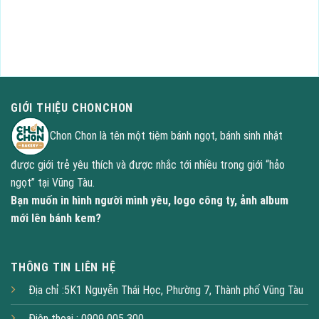
công ty, ảnh album lên bánh kem
GỌI NGAY : 0909 005300
GIỚI THIỆU CHONCHON
Chon Chon là tên một tiệm bánh ngọt, bánh sinh nhật
được giới trẻ yêu thích và được nhắc tới nhiều trong giới “hảo
ngọt” tại Vũng Tàu.
Bạn muốn in hình người mình yêu, logo công ty, ảnh album
mới lên bánh kem?
THÔNG TIN LIÊN HỆ
Địa chỉ :5K1 Nguyễn Thái Học, Phường 7, Thành phố Vũng Tàu
Điện thoại : 0909 005 300