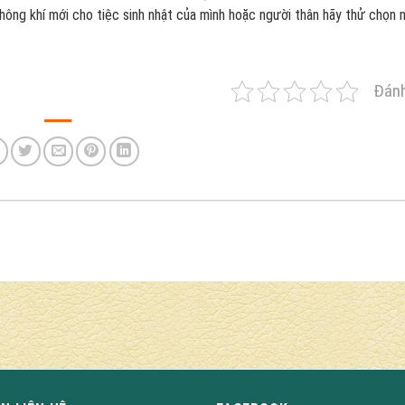
hông khí mới cho tiệc sinh nhật của mình hoặc người thân hãy thử chọn 
Đánh
 NGON MỖI NGÀY
ời mình yêu, logo công ty, ảnh album lên bánh kem