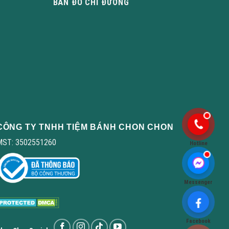
BẢN ĐỒ CHỈ ĐƯỜNG
CÔNG TY TNHH TIỆM BÁNH CHON CHON
MST: 3502551260
Hotline
Messenger
Facebook