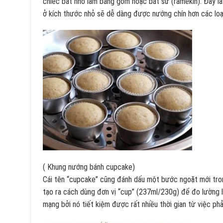
chiếc bát nhỏ làm bằng gốm hoặc bát sứ (ramekin). Đây là 
ở kích thước nhỏ sẽ dễ dàng được nướng chín hơn các loại
( Khung nướng bánh cupcake)
Cái tên “cupcake” cũng đánh dấu một bước ngoặt mới trong
tạo ra cách dùng đơn vị “cup” (237ml/230g) để đo lường 
mạng bởi nó tiết kiệm được rất nhiều thời gian từ việc phả