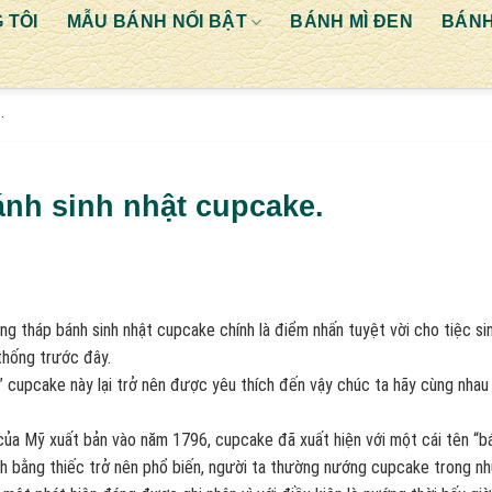
 TÔI
MẪU BÁNH NỔI BẬT
BÁNH MÌ ĐEN
BÁNH
.
ánh sinh nhật cupcake.
g tháp bánh sinh nhật cupcake chính là điểm nhấn tuyệt vời cho tiệc si
thống trước đây.
” cupcake này lại trở nên được yêu thích đến vậy chúc ta hãy cùng nhau
của Mỹ xuất bản vào năm 1796, cupcake đã xuất hiện với một cái tên “b
h bằng thiếc trở nên phổ biến, người ta thường nướng cupcake trong n