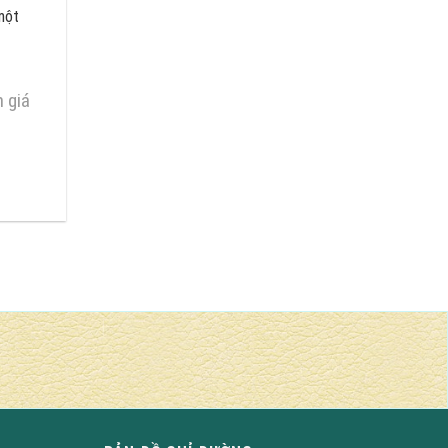
một
 giá
GỌI NGAY : 0909 005300