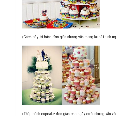
(Cách bày trí bánh đơn giản nhưng vẫn mang lại nét tinh ng
(Tháp bánh cupcake đơn giản cho ngày cưới nhưng vẫn vô c