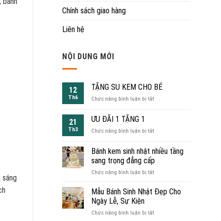
, bánh
Chính sách giao hàng
Liên hệ
NỘI DUNG MỚI
TẶNG SU KEM CHO BÉ
12
Th6
ở
Chức năng bình luận bị tắt
TẶNG
SU
ƯU ĐÃI 1 TẶNG 1
21
KEM
Th3
ở
Chức năng bình luận bị tắt
CHO
ƯU
BÉ
ĐÃI
Bánh kem sinh nhật nhiều tầng
1
sang trọng đẳng cấp
TẶNG
ở
Chức năng bình luận bị tắt
1
a sáng
Bánh
kem
ch
Mẫu Bánh Sinh Nhật Đẹp Cho
sinh
Ngày Lễ, Sự Kiện
nhật
ở
Chức năng bình luận bị tắt
nhiều
Mẫu