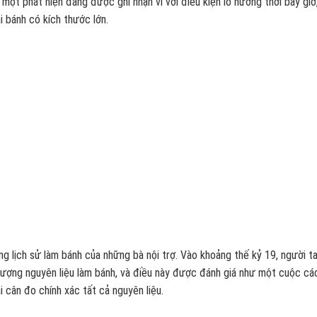
một phát hiện đáng được ghi nhận vì với điều kiện lò nướng thời bấy giờ
 bánh có kích thước lớn.
 lịch sử làm bánh của những bà nội trợ. Vào khoảng thế kỷ 19, người t
lượng nguyên liệu làm bánh, và điều này được đánh giá như một cuộc cá
i cân đo chính xác tất cả nguyên liệu.