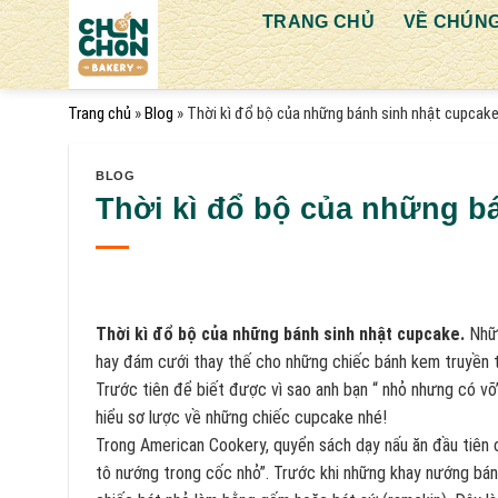
Bỏ
TRANG CHỦ
VỀ CHÚNG
qua
nội
dung
Trang chủ
»
Blog
»
Thời kì đổ bộ của những bánh sinh nhật cupcake
BLOG
Thời kì đổ bộ của những b
Thời kì đổ bộ của những bánh sinh nhật cupcake.
Nhữn
hay đám cưới thay thế cho những chiếc bánh kem truyền 
Trước tiên để biết được vì sao anh bạn “ nhỏ nhưng có võ
hiểu sơ lược về những chiếc cupcake nhé!
Trong American Cookery, quyển sách dạy nấu ăn đầu tiên 
tô nướng trong cốc nhỏ”. Trước khi những khay nướng bán