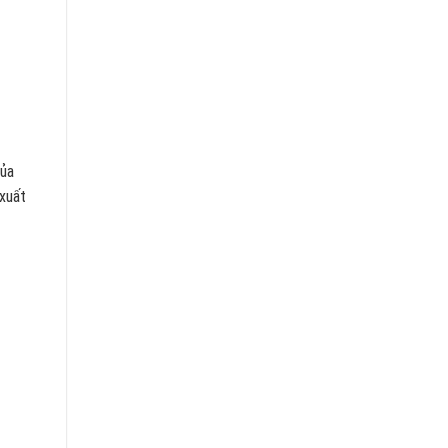
của
 xuất