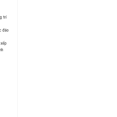
g trí
ộc đáo
 xếp
nh