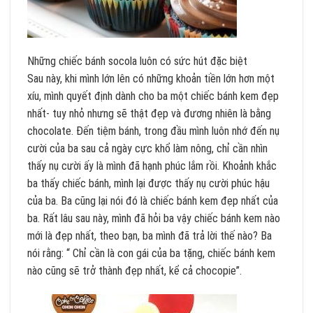
Những chiếc bánh socola luôn có sức hút đặc biệt
Sau này, khi mình lớn lên có những khoản tiền lớn hơn một
xíu, mình quyết định dành cho ba một chiếc bánh kem đẹp
nhất- tuy nhỏ nhưng sẽ thật đẹp và đương nhiên là bằng
chocolate. Đến tiệm bánh, trong đầu mình luôn nhớ đến nụ
cười của ba sau cả ngày cực khổ làm nông, chỉ cần nhìn
thấy nụ cười ấy là mình đã hạnh phúc lắm rồi. Khoảnh khắc
ba thấy chiếc bánh, mình lại được thấy nụ cười phúc hậu
của ba. Ba cũng lại nói đó là chiếc bánh kem đẹp nhất của
ba. Rất lâu sau này, mình đã hỏi ba vậy chiếc bánh kem nào
mới là đẹp nhất, theo bạn, ba mình đã trả lời thế nào? Ba
nói rằng: “ Chỉ cần là con gái của ba tặng, chiếc bánh kem
nào cũng sẽ trở thành đẹp nhất, kể cả chocopie”.