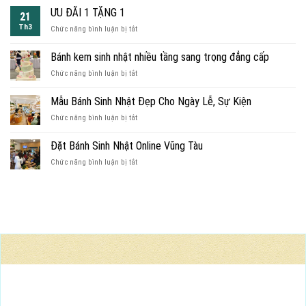
SU
ƯU ĐÃI 1 TẶNG 1
21
KEM
Th3
ở
Chức năng bình luận bị tắt
CHO
ƯU
BÉ
ĐÃI
Bánh kem sinh nhật nhiều tầng sang trọng đẳng cấp
1
ở
Chức năng bình luận bị tắt
TẶNG
Bánh
1
kem
Mẫu Bánh Sinh Nhật Đẹp Cho Ngày Lễ, Sự Kiện
sinh
ở
Chức năng bình luận bị tắt
nhật
Mẫu
nhiều
Bánh
tầng
Đặt Bánh Sinh Nhật Online Vũng Tàu
Sinh
sang
ở
Chức năng bình luận bị tắt
Nhật
trọng
Đặt
Đẹp
đẳng
Bánh
Cho
cấp
Sinh
Ngày
Nhật
Lễ,
Online
Sự
Vũng
Kiện
Tàu
BÁNH TƯƠI NGON MỖI NGÀY
Nhận đặt làm bánh theo yêu cầu, in hình người mình yêu, logo
công ty, ảnh album lên bánh kem