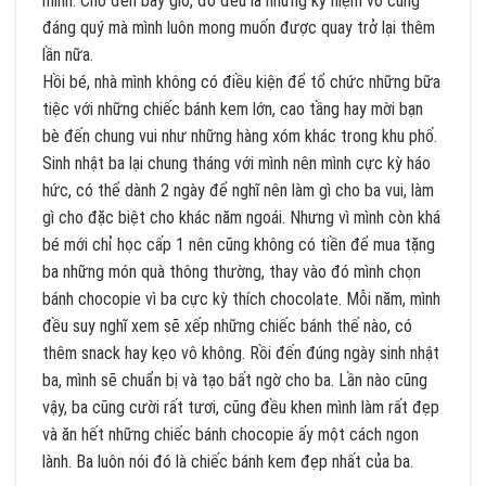
mình. Cho đến bây giờ, đó đều là những kỷ niệm vô cùng
đáng quý mà mình luôn mong muốn được quay trở lại thêm
lần nữa.
Hồi bé, nhà mình không có điều kiện để tổ chức những bữa
tiệc với những chiếc bánh kem lớn, cao tầng hay mời bạn
bè đến chung vui như những hàng xóm khác trong khu phố.
Sinh nhật ba lại chung tháng với mình nên mình cực kỳ háo
hức, có thể dành 2 ngày để nghĩ nên làm gì cho ba vui, làm
gì cho đặc biệt cho khác năm ngoái. Nhưng vì mình còn khá
bé mới chỉ học cấp 1 nên cũng không có tiền để mua tặng
ba những món quà thông thường, thay vào đó mình chọn
bánh chocopie vì ba cực kỳ thích chocolate. Mỗi năm, mình
đều suy nghĩ xem sẽ xếp những chiếc bánh thế nào, có
thêm snack hay kẹo vô không. Rồi đến đúng ngày sinh nhật
ba, mình sẽ chuẩn bị và tạo bất ngờ cho ba. Lần nào cũng
vậy, ba cũng cười rất tươi, cũng đều khen mình làm rất đẹp
và ăn hết những chiếc bánh chocopie ấy một cách ngon
lành. Ba luôn nói đó là chiếc bánh kem đẹp nhất của ba.