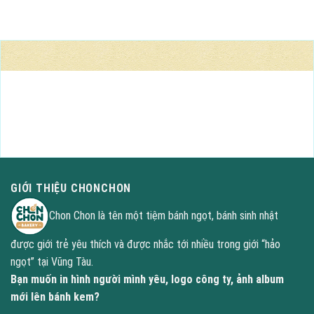
BÁNH TƯƠI NGON MỖI NGÀY
Nhận đặt làm bánh theo yêu cầu, in hình người mình yêu, logo
công ty, ảnh album lên bánh kem
GỌI NGAY : 0909 005300
GIỚI THIỆU CHONCHON
Chon Chon là tên một tiệm bánh ngọt, bánh sinh nhật
được giới trẻ yêu thích và được nhắc tới nhiều trong giới “hảo
ngọt” tại Vũng Tàu.
Bạn muốn in hình người mình yêu, logo công ty, ảnh album
mới lên bánh kem?