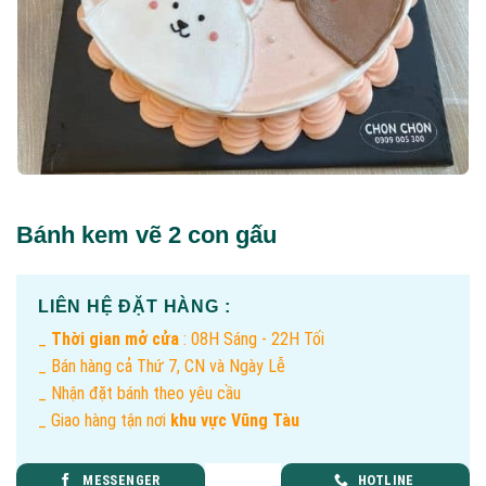
Bánh kem vẽ 2 con gấu
LIÊN HỆ ĐẶT HÀNG :
_
Thời gian mở cửa
: 08H Sáng - 22H Tối
_ Bán hàng cả Thứ 7, CN và Ngày Lễ
_ Nhận đặt bánh theo yêu cầu
_ Giao hàng tận nơi
khu vực Vũng Tàu
MESSENGER
HOTLINE