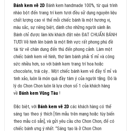
Bánh kem vẽ 2D
Bánh kem handmade 100%, từ quá trình
nhào bột đến trang trí kem tươi đều sử dụng nguyên liệu
chất lượng cao vì thế mỗi chiếc bánh là một hương vị,
màu sắc, sự riêng biệt, dành cho những người sành ăn.
Bánh chỉ được làm khi khách đặt nên ĐẠT CHUẨN BÁNH
TƯƠI Vẽ hình lên bánh là một lĩnh vực rất phong phú đề
tài từ vẽ chân dung đến thú đến phong cảnh. Làm một
chiếc bánh kem vẽ hình, thợ làm bánh phải tỉ mỉ và công
sức nhiều hơn, so với bánh kem trang trí hoa hoặc
chocolate, trái cây… Một chiếc bánh kem vẽ đầy tỉ mỉ và
tinh xảo, luôn là món quà đầy tâm ý của người tặng. Đó là
lý do Chon Chon luôn là lựa chọn số 1 của khách hàng
về
Bánh kem Vũng Tàu
!
Đặc biệt, với
Bánh kem vẽ 2D
các khách hàng có thể
sáng tạo theo ý thích [tìm mẫu trên mạng hoặc tùy biến
theo mẫu có sẵn], và gửi yêu cầu cho Chon Chon, để có
chiếc bánh ưng ý nhất. ”Sáng tạo là ở Chon Chon