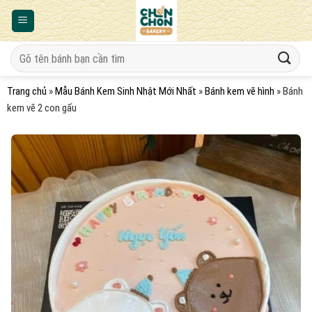
Bỏ
qua
nội
Tìm
dung
kiếm:
Trang chủ
»
Mẫu Bánh Kem Sinh Nhật Mới Nhất
»
Bánh kem vẽ hình
»
Bánh
kem vẽ 2 con gấu